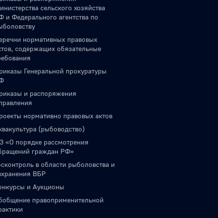
инистерства сельского хозяйства
Ф и Федерального агентства по
ыболовству
еречни нормативных правовых
ктов, содержащих обязательные
ребования
риказы Генеральной прокуратуры
Ф
риказы и распоряжения
правления
роекты нормативно правовых актов
квакультура (рыбоводство)
З «О порядке рассмотрения
бращений граждан РФ»
осконтроль в области рыболовства и
охранения ВБР
онкурсы и Аукционы
бобщение правоприменительной
рактики