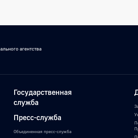
ального агентства
Государственная
служба
З
У
Пресс-служба
П
П
Объединенная пресс-служба
П