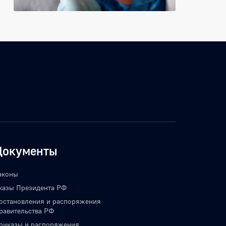
Документы
аконы
казы Президента РФ
остановления и распоряжения
равительства РФ
риказы и распоряжения