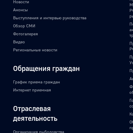
Новости
М
Анонсы
Р
р
Выступления и интервью руководства
П
Обзор СМИ
а
Фотогалерея
т
Видео
П
Р
Региональные новости
П
У
Обращения граждан
П
А
График приема граждан
Ф
Интернет приемная
о
Г
с
Отраслевая
К
деятельность
О
п
Организация рыболовства